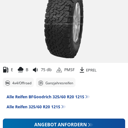
E
B
75 db
PMSF
EPREL
4x4/Offroad
Ganzjahresreifen
Alle Reifen BFGoodrich 325/60 R20 121S
Alle Reifen‎ 325/60 R20 121S
ANGEBOT ANFORDERN