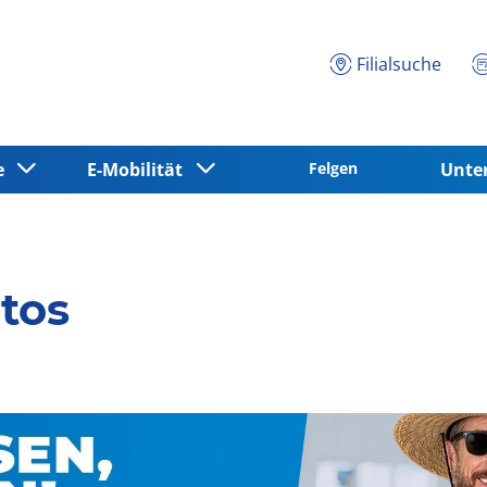
Filialsuche
ce
E-Mobilität
Felgen
Unt
tos