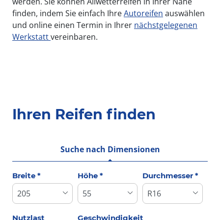
werden. Sie können Allwetterreifen in Ihrer Nähe
finden, indem Sie einfach Ihre
Autoreifen
auswählen
und online einen Termin in Ihrer
nächstgelegenen
Werkstatt
vereinbaren.
Ihren Reifen finden
Suche nach Dimensionen
Tab updated: Suche nach Dimensionen
Breite
*
Höhe
*
Durchmesser
*
Nutzlast
Geschwindigkeit