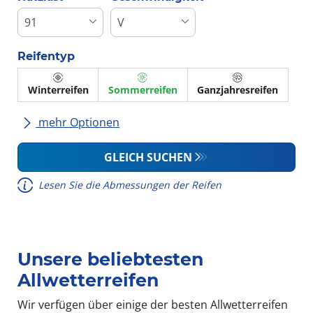
Reifentyp
Winterreifen
Sommerreifen
Ganzjahresreifen
mehr Optionen
Alle Marken
GLEICH SUCHEN
Lesen Sie die Abmessungen der Reifen
Fahrzeugmodell
Unsere beliebtesten
Run-flat (mit Notlaufeigenschaft)
Allwetterreifen
Wir verfügen über einige der besten Allwetterreifen