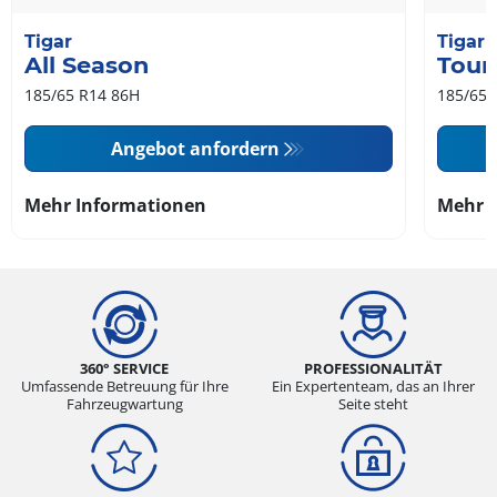
Tigar
Tigar
All Season
Tour
185/65 R14 86H
185/65 
Angebot anfordern
Mehr Informationen
Mehr 
360° SERVICE
PROFESSIONALITÄT
Umfassende Betreuung für Ihre
Ein Expertenteam, das an Ihrer
Fahrzeugwartung
Seite steht