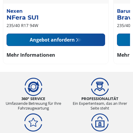
Nexen
Baru
NFera SU1
Brav
235/40 R17 94W
235/40 
Angebot anfordern
Mehr Informationen
Mehr 
360° SERVICE
PROFESSIONALITÄT
Umfassende Betreuung für Ihre
Ein Expertenteam, das an Ihrer
Fahrzeugwartung
Seite steht