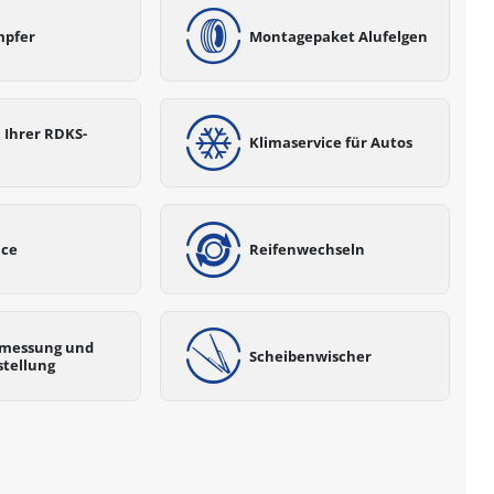
mpfer
Montagepaket Alufelgen
 Ihrer RDKS-
Klimaservice für Autos
ice
Reifenwechseln
messung und
Scheibenwischer
stellung