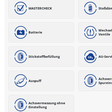
MASTERCHECK
Stoßdä
Wechsel
Batterie
Ventile
Stickstoffbefüllung
AU-Serv
Achsver
Auspuff
Spurein
Achsvermessung ohne
Einstellung