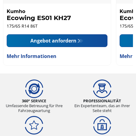
Kumho
Kumh
Ecowing ES01 KH27
Ecow
175/65 R14 86T
175/65 
Angebot anfordern
Mehr Informationen
Mehr 
360° SERVICE
PROFESSIONALITÄT
Umfassende Betreuung für Ihre
Ein Expertenteam, das an Ihrer
Fahrzeugwartung
Seite steht