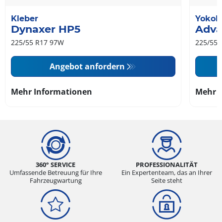
Kleber
Yoko
Dynaxer HP5
Adva
225/55 R17 97W
225/55 
Angebot anfordern
Mehr Informationen
Mehr 
360° SERVICE
PROFESSIONALITÄT
Umfassende Betreuung für Ihre
Ein Expertenteam, das an Ihrer
Fahrzeugwartung
Seite steht