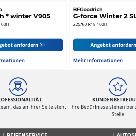
a
BFGoodrich
th＊winter V905
G-force Winter 2 
100H
225/60 R18 100H
gebot anfordern
Angebot anforder
rmationen
Mehr Informationen
ROFESSIONALITÄT
KUNDENBETREU
eam, das an Ihrer Seite steht
Ihre Bedürfnisse stehen bei 
Stelle
REIFENSERVICE
AUTOS