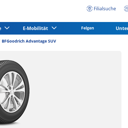
Filialsuche
ce
E-Mobilität
Felgen
Unt
BFGoodrich Advantage SUV