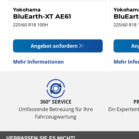
Yokohama
Yokoham
BluEarth-XT AE61
BluEar
225/60 R18 100H
225/60 R18 
Angebot anfordern
An
Mehr Informationen
Mehr Info
360° SERVICE
P
Umfassende Betreuung für Ihre
Ein Expertent
Fahrzeugwartung
VERPASSEN SIE ES NICHT!