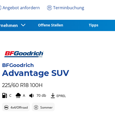
Angebot anfordern
Terminbuchung
ernehmen
Offene Stellen
Tipps
BFGoodrich
Advantage SUV
225/60 R18 100H
C
A
70 db
EPREL
4x4/Offroad
Sommer