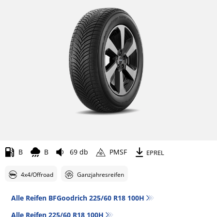
B
B
69 db
PMSF
EPREL
4x4/Offroad
Ganzjahresreifen
Alle Reifen BFGoodrich 225/60 R18 100H
Alle Reifen‎ 225/60 R18 100H