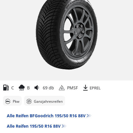
C
B
69 db
PMSF
EPREL
Pkw
Ganzjahresreifen
Alle Reifen BFGoodrich 195/50 R16 88V
Alle Reifen‎ 195/50 R16 88V