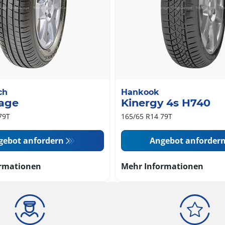
ch
Hankook
age
Kinergy 4s H740
79T
165/65 R14 79T
gebot anfordern
Angebot anforder
rmationen
Mehr Informationen