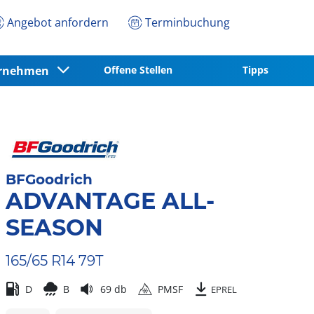
Angebot anfordern
Terminbuchung
ernehmen
Offene Stellen
Tipps
BFGoodrich
ADVANTAGE ALL-
SEASON
165/65 R14 79T
D
B
69 db
PMSF
EPREL