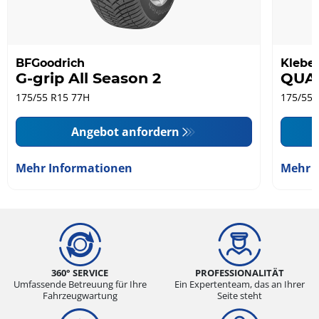
BFGoodrich
Klebe
G-grip All Season 2
QUA
175/55 R15 77H
175/55 
Angebot anfordern
Mehr Informationen
Mehr 
360° SERVICE
PROFESSIONALITÄT
Umfassende Betreuung für Ihre
Ein Expertenteam, das an Ihrer
Fahrzeugwartung
Seite steht