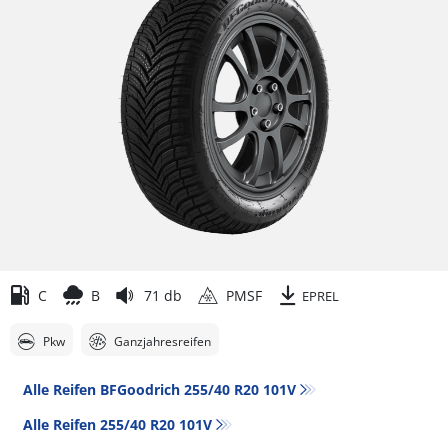
C
B
71 db
PMSF
EPREL
Pkw
Ganzjahresreifen
Alle Reifen BFGoodrich 255/40 R20 101V
Alle Reifen‎ 255/40 R20 101V