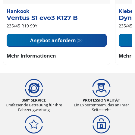
Hankook
Klebe
Ventus S1 evo3 K127 B
Dyna
235/45 R19 99Y
235/45 
Angebot anfordern
Mehr Informationen
Mehr 
360° SERVICE
PROFESSIONALITÄT
Umfassende Betreuung für Ihre
Ein Expertenteam, das an Ihrer
Fahrzeugwartung
Seite steht