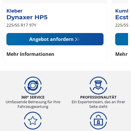
Kleber
Kumh
Dynaxer HP5
Ecst
225/55 R17 97Y
225/55 
Angebot anfordern
Mehr Informationen
Mehr 
360° SERVICE
PROFESSIONALITÄT
Umfassende Betreuung für Ihre
Ein Expertenteam, das an Ihrer
Fahrzeugwartung
Seite steht