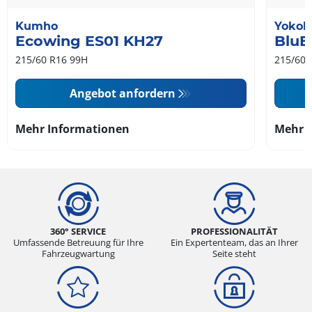
Kumho
Yoko
Ecowing ES01 KH27
BluE
215/60 R16 99H
215/60 
Angebot anfordern
Mehr Informationen
Mehr 
360° SERVICE
PROFESSIONALITÄT
Umfassende Betreuung für Ihre
Ein Expertenteam, das an Ihrer
Fahrzeugwartung
Seite steht