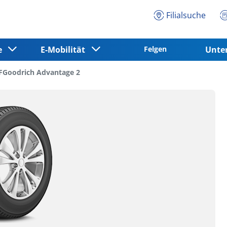
Filialsuche
ce
E-Mobilität
Felgen
Unt
FGoodrich Advantage 2