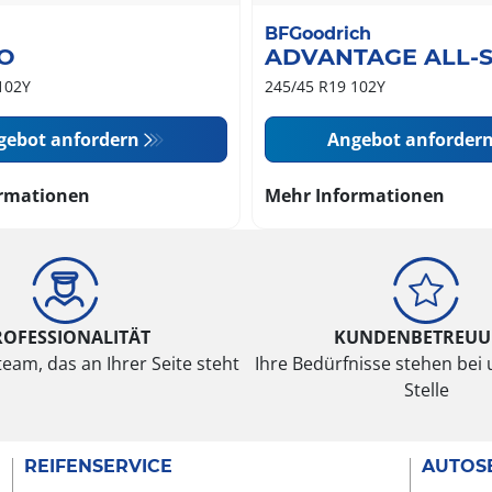
BFGoodrich
O
ADVANTAGE ALL-
102Y
245/45 R19 102Y
gebot anfordern
Angebot anforder
rmationen
Mehr Informationen
ROFESSIONALITÄT
KUNDENBETREU
eam, das an Ihrer Seite steht
Ihre Bedürfnisse stehen bei 
Stelle
REIFENSERVICE
AUTOS