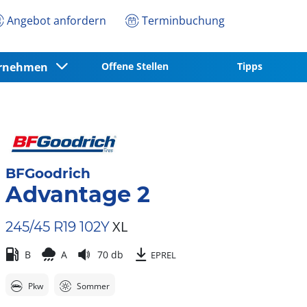
Angebot anfordern
Terminbuchung
ernehmen
Offene Stellen
Tipps
BFGoodrich
Advantage 2
XL
245/45 R19 102Y
B
A
70 db
EPREL
Pkw
Sommer