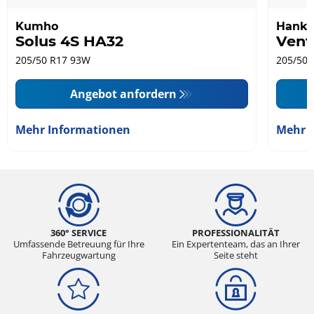
Kumho
Hank
Solus 4S HA32
Vent
205/50 R17 93W
205/50 
Angebot anfordern
Mehr Informationen
Mehr 
360° SERVICE
PROFESSIONALITÄT
Umfassende Betreuung für Ihre
Ein Expertenteam, das an Ihrer
Fahrzeugwartung
Seite steht