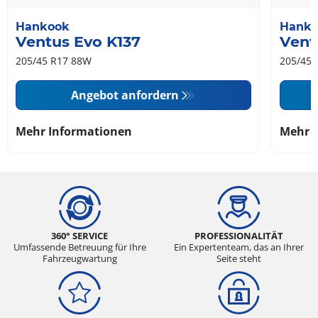
Hankook
Hank
Ventus Evo K137
Vent
205/45 R17 88W
205/45 
Angebot anfordern
Mehr Informationen
Mehr 
360° SERVICE
PROFESSIONALITÄT
Umfassende Betreuung für Ihre
Ein Expertenteam, das an Ihrer
Fahrzeugwartung
Seite steht