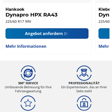
Hankook
Klebe
Dynapro HPX RA43
Dyna
225/60 R17 99V
225/60 
Angebot anfordern
Mehr Informationen
Mehr 
360° SERVICE
PROFESSIONALITÄT
Umfassende Betreuung für Ihre
Ein Expertenteam, das an Ihrer
Fahrzeugwartung
Seite steht