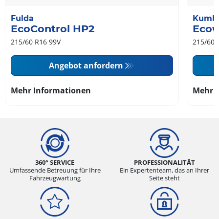
Fulda
Kumh
EcoControl HP2
Ecow
215/60 R16 99V
215/60 
Angebot anfordern
Mehr Informationen
Mehr 
360° SERVICE
PROFESSIONALITÄT
Umfassende Betreuung für Ihre
Ein Expertenteam, das an Ihrer
Fahrzeugwartung
Seite steht