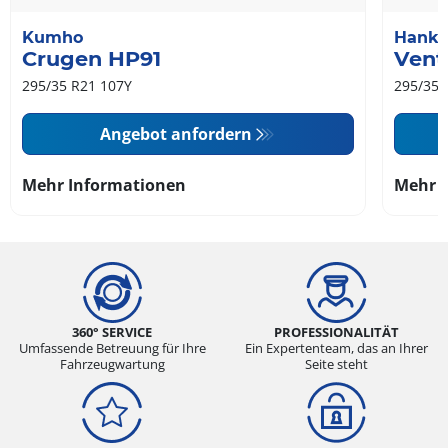
Kumho
Hank
Crugen HP91
Vent
295/35 R21 107Y
295/35 
Angebot anfordern
Mehr Informationen
Mehr 
360° SERVICE
PROFESSIONALITÄT
Umfassende Betreuung für Ihre
Ein Expertenteam, das an Ihrer
Fahrzeugwartung
Seite steht