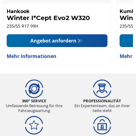
Hankook
Kumh
Winter I*Cept Evo2 W320
Wint
235/55 R17 99H
235/55 
Angebot anfordern
Mehr Informationen
Mehr 
360° SERVICE
PROFESSIONALITÄT
Umfassende Betreuung für Ihre
Ein Expertenteam, das an Ihrer
Fahrzeugwartung
Seite steht