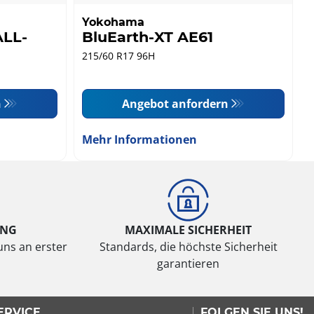
Yokohama
LL-
BluEarth-XT AE61
215/60 R17 96H
n
Angebot anfordern
Mehr Informationen
UNG
MAXIMALE SICHERHEIT
uns an erster
Standards, die höchste Sicherheit
garantieren
ERVICE
FOLGEN SIE UNS!