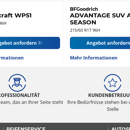
BFGoodrich
craft WP51
ADVANTAGE SUV A
SEASON
96H
215/60 R17 96H
gebot anfordern
Angebot anforder
rmationen
Mehr Informationen
ROFESSIONALITÄT
KUNDENBETREU
eam, das an Ihrer Seite steht
Ihre Bedürfnisse stehen bei 
Stelle
REIFENSERVICE
AUTOS