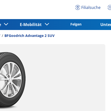
Filialsuche
ce
E-Mobilität
Felgen
Unt
V
BFGoodrich Advantage 2 SUV