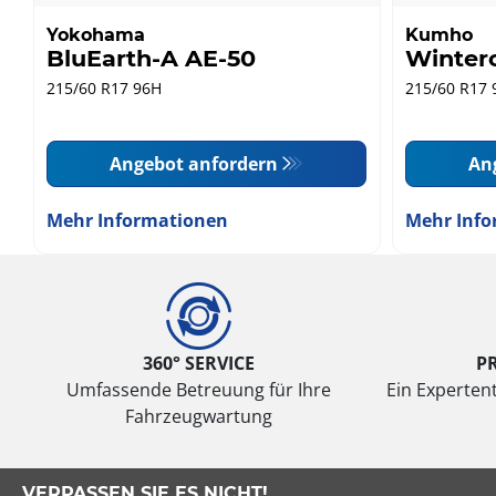
Yokohama
Kumho
BluEarth-A AE-50
Winter
215/60 R17 96H
215/60 R17 
Angebot anfordern
An
Mehr Informationen
Mehr Info
360° SERVICE
P
Umfassende Betreuung für Ihre
Ein Expertent
Fahrzeugwartung
VERPASSEN SIE ES NICHT!