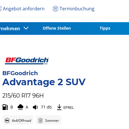
Angebot anfordern
Terminbuchung
ernehmen
Offene Stellen
Tipps
BFGoodrich
Advantage 2 SUV
215/60 R17 96H
B
A
71 db
EPREL
4x4/Offroad
Sommer