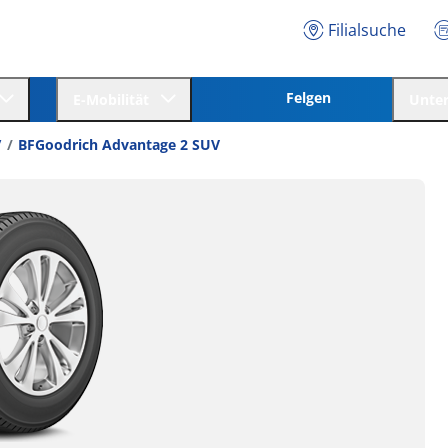
Filialsuche
Felgen
E-Mobilität
Unte
V
BFGoodrich Advantage 2 SUV