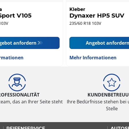
a
Kleber
Sport V105
Dynaxer HP5 SUV
103V
235/60 R18 103V
gebot anfordern
Angebot anforder
rmationen
Mehr Informationen
ROFESSIONALITÄT
KUNDENBETREU
eam, das an Ihrer Seite steht
Ihre Bedürfnisse stehen bei 
Stelle
REIFENSERVICE
AUTOS