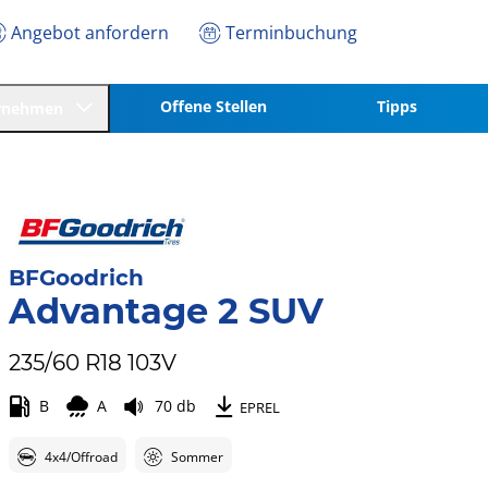
Angebot anfordern
Terminbuchung
Offene Stellen
Tipps
rnehmen
BFGoodrich
Advantage 2 SUV
235/60 R18 103V
B
A
70 db
EPREL
4x4/Offroad
Sommer