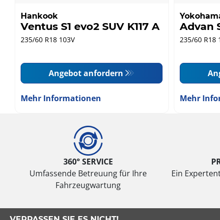
Hankook
Yokoham
Ventus S1 evo2 SUV K117 A
Advan 
235/60 R18 103V
235/60 R18 
Angebot anfordern
An
Mehr Informationen
Mehr Info
360° SERVICE
P
Umfassende Betreuung für Ihre
Ein Expertent
Fahrzeugwartung
VERPASSEN SIE ES NICHT!