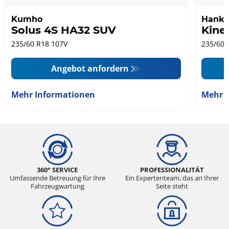
Kumho
Hank
Solus 4S HA32 SUV
Kine
235/60 R18 107V
235/60 
Angebot anfordern
Mehr Informationen
Mehr 
360° SERVICE
PROFESSIONALITÄT
Umfassende Betreuung für Ihre
Ein Expertenteam, das an Ihrer
Fahrzeugwartung
Seite steht