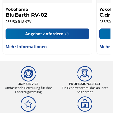
Yokohama
Yoko
BluEarth RV-02
C.dr
235/50 R18 97V
235/50 
Angebot anfordern
Mehr Informationen
Mehr 
360° SERVICE
PROFESSIONALITÄT
Umfassende Betreuung für Ihre
Ein Expertenteam, das an Ihrer
Fahrzeugwartung
Seite steht