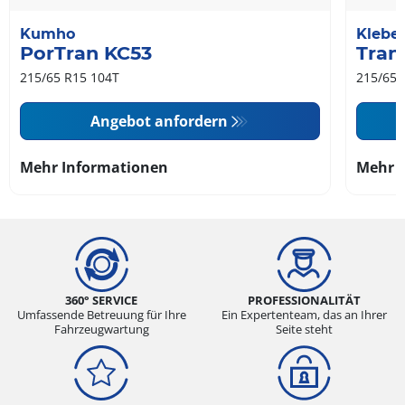
Kumho
Klebe
PorTran KC53
Tran
215/65 R15 104T
215/65 
Angebot anfordern
Mehr Informationen
Mehr 
360° SERVICE
PROFESSIONALITÄT
Umfassende Betreuung für Ihre
Ein Expertenteam, das an Ihrer
Fahrzeugwartung
Seite steht