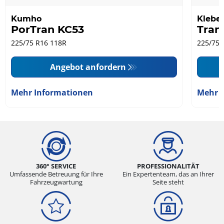
Kumho
Klebe
PorTran KC53
Tran
225/75 R16 118R
225/75 
Angebot anfordern
Mehr Informationen
Mehr 
360° SERVICE
PROFESSIONALITÄT
Umfassende Betreuung für Ihre
Ein Expertenteam, das an Ihrer
Fahrzeugwartung
Seite steht