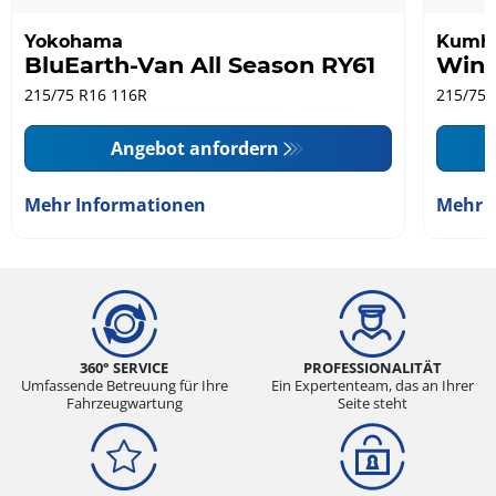
Yokohama
Kumh
BluEarth-Van All Season RY61
Wint
215/75 R16 116R
215/75 
Angebot anfordern
Mehr Informationen
Mehr 
360° SERVICE
PROFESSIONALITÄT
Umfassende Betreuung für Ihre
Ein Expertenteam, das an Ihrer
Fahrzeugwartung
Seite steht