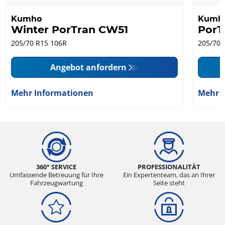
Kumho
Kumh
Winter PorTran CW51
PorT
205/70 R15 106R
205/70 
Angebot anfordern
Mehr Informationen
Mehr 
360° SERVICE
PROFESSIONALITÄT
Umfassende Betreuung für Ihre
Ein Expertenteam, das an Ihrer
Fahrzeugwartung
Seite steht