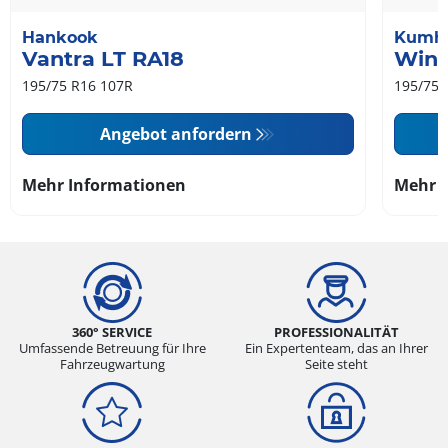
Hankook
Kumh
Vantra LT RA18
Wint
195/75 R16 107R
195/75 
Angebot anfordern
Mehr Informationen
Mehr 
360° SERVICE
PROFESSIONALITÄT
Umfassende Betreuung für Ihre
Ein Expertenteam, das an Ihrer
Fahrzeugwartung
Seite steht