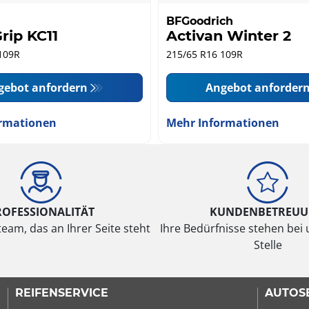
BFGoodrich
rip KC11
Activan Winter 2
109R
215/65 R16 109R
gebot anfordern
Angebot anforder
rmationen
Mehr Informationen
ROFESSIONALITÄT
KUNDENBETREU
eam, das an Ihrer Seite steht
Ihre Bedürfnisse stehen bei 
Stelle
REIFENSERVICE
AUTOS