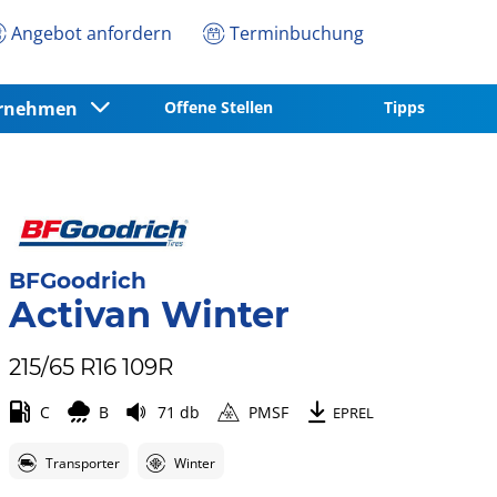
Angebot anfordern
Terminbuchung
ernehmen
Offene Stellen
Tipps
BFGoodrich
Activan Winter
215/65 R16 109R
C
B
71 db
PMSF
EPREL
Transporter
Winter