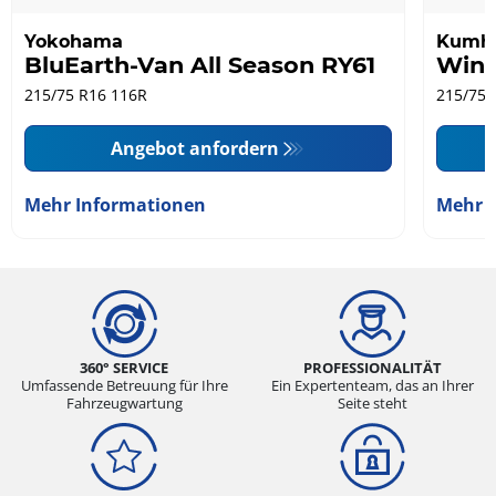
Yokohama
Kumh
BluEarth-Van All Season RY61
Wint
215/75 R16 116R
215/75 
Angebot anfordern
Mehr Informationen
Mehr 
360° SERVICE
PROFESSIONALITÄT
Umfassende Betreuung für Ihre
Ein Expertenteam, das an Ihrer
Fahrzeugwartung
Seite steht