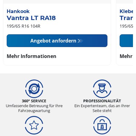
Hankook
Klebe
Vantra LT RA18
Tran
195/65 R16 104R
195/65 
Angebot anfordern
Mehr Informationen
Mehr 
360° SERVICE
PROFESSIONALITÄT
Umfassende Betreuung für Ihre
Ein Expertenteam, das an Ihrer
Fahrzeugwartung
Seite steht