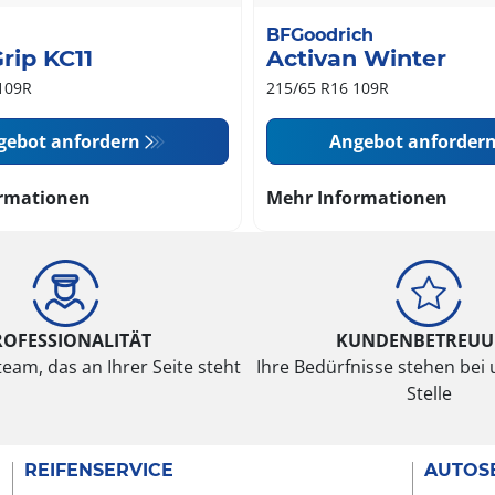
BFGoodrich
rip KC11
Activan Winter
109R
215/65 R16 109R
gebot anfordern
Angebot anforder
rmationen
Mehr Informationen
ROFESSIONALITÄT
KUNDENBETREU
eam, das an Ihrer Seite steht
Ihre Bedürfnisse stehen bei 
Stelle
REIFENSERVICE
AUTOS