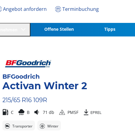
Angebot anfordern
Terminbuchung
Offene Stellen
Tipps
rnehmen
BFGoodrich
Activan Winter 2
215/65 R16 109R
C
B
71 db
PMSF
EPREL
Transporter
Winter