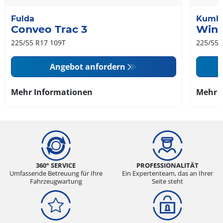
Fulda
Kumh
Conveo Trac 3
Wint
225/55 R17 109T
225/55 
Angebot anfordern
Mehr Informationen
Mehr 
360° SERVICE
PROFESSIONALITÄT
Umfassende Betreuung für Ihre
Ein Expertenteam, das an Ihrer
Fahrzeugwartung
Seite steht