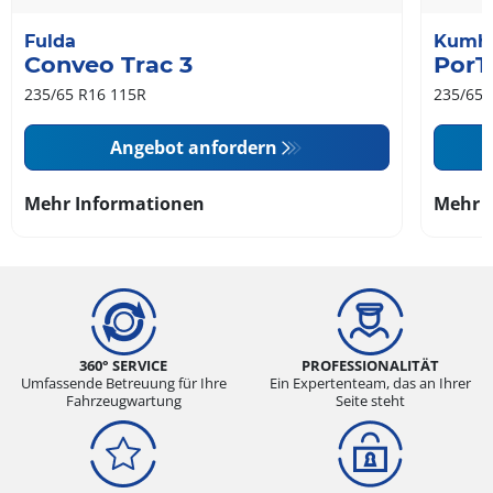
Fulda
Kumh
Conveo Trac 3
PorT
235/65 R16 115R
235/65 
Angebot anfordern
Mehr Informationen
Mehr 
360° SERVICE
PROFESSIONALITÄT
Umfassende Betreuung für Ihre
Ein Expertenteam, das an Ihrer
Fahrzeugwartung
Seite steht