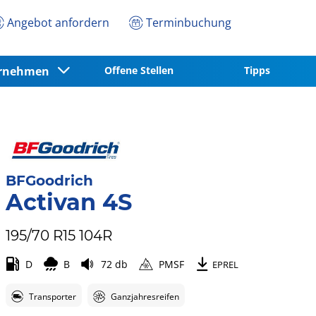
Angebot anfordern
Terminbuchung
ernehmen
Offene Stellen
Tipps
BFGoodrich
Activan 4S
195/70 R15 104R
D
B
72 db
PMSF
EPREL
Transporter
Ganzjahresreifen