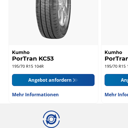
Kumho
Kumho
PorTran KC53
PorTra
195/70 R15 104R
195/70 R15 
Angebot anfordern
An
Mehr Informationen
Mehr Info