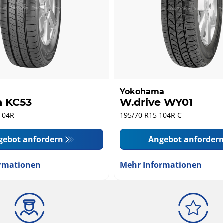
Yokohama
n KC53
W.drive WY01
104R
195/70 R15 104R C
gebot anfordern
Angebot anforder
rmationen
Mehr Informationen