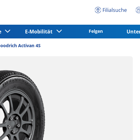
Filialsuche
ce
E-Mobilität
Felgen
Unt
oodrich Activan 4S