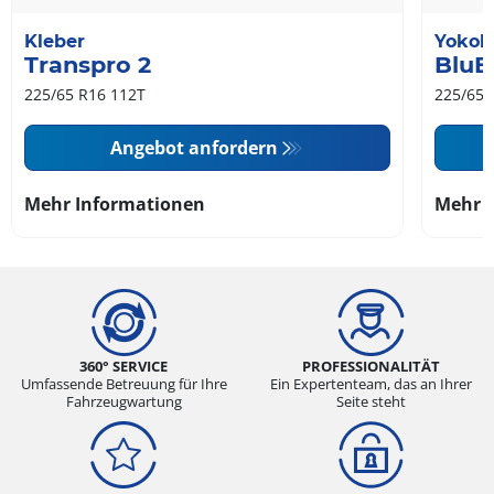
Kleber
Yoko
Transpro 2
BluE
225/65 R16 112T
225/65 
Angebot anfordern
Mehr Informationen
Mehr 
360° SERVICE
PROFESSIONALITÄT
Umfassende Betreuung für Ihre
Ein Expertenteam, das an Ihrer
Fahrzeugwartung
Seite steht