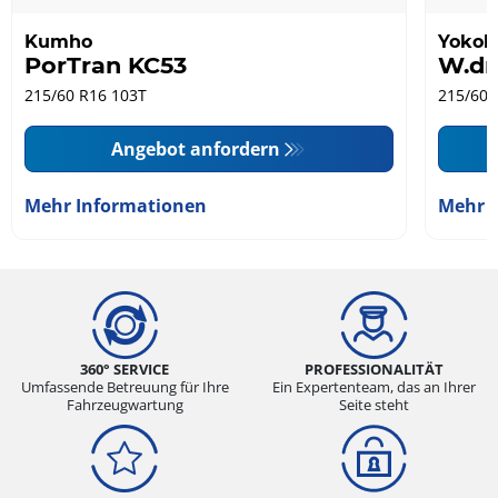
Kumho
Yoko
PorTran KC53
W.dr
215/60 R16 103T
215/60 
Angebot anfordern
Mehr Informationen
Mehr 
360° SERVICE
PROFESSIONALITÄT
Umfassende Betreuung für Ihre
Ein Expertenteam, das an Ihrer
Fahrzeugwartung
Seite steht