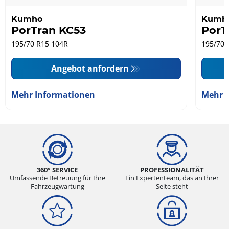
Kumho
Kumh
PorTran KC53
PorT
195/70 R15 104R
195/70 
Angebot anfordern
Mehr Informationen
Mehr 
360° SERVICE
PROFESSIONALITÄT
Umfassende Betreuung für Ihre
Ein Expertenteam, das an Ihrer
Fahrzeugwartung
Seite steht