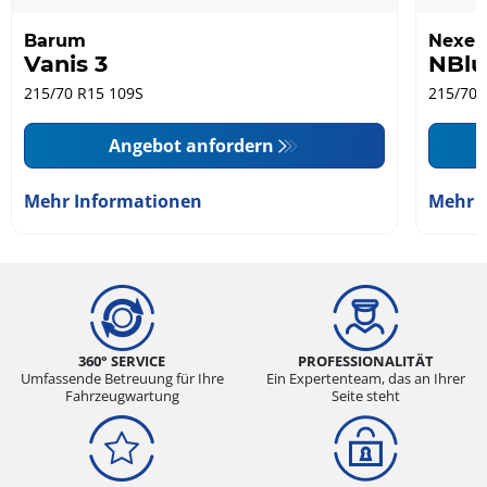
Barum
Nexen
Vanis 3
NBlu
215/70 R15 109S
215/70 
Angebot anfordern
Mehr Informationen
Mehr 
360° SERVICE
PROFESSIONALITÄT
Umfassende Betreuung für Ihre
Ein Expertenteam, das an Ihrer
Fahrzeugwartung
Seite steht