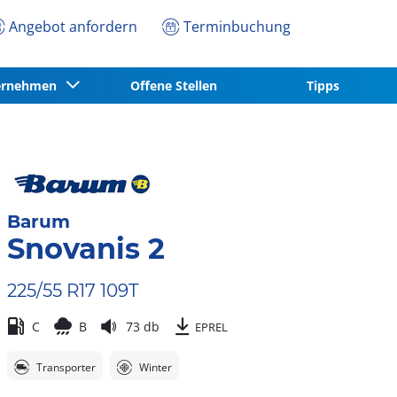
Angebot anfordern
Terminbuchung
ernehmen
Offene Stellen
Tipps
Barum
Snovanis 2
225/55 R17 109T
C
B
73 db
EPREL
Transporter
Winter