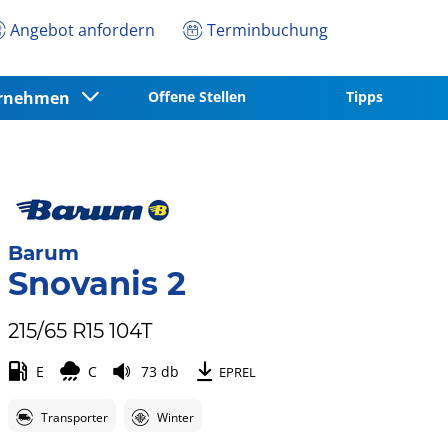
Angebot anfordern
Terminbuchung
ernehmen
Offene Stellen
Tipps
Barum
Snovanis 2
215/65 R15 104T
E
C
73 db
EPREL
Transporter
Winter