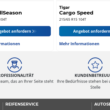
Tigar
llSeason
Cargo Speed
104T
215/65 R15 104T
gebot anfordern
Angebot anforder
rmationen
Mehr Informationen
ROFESSIONALITÄT
KUNDENBETREU
eam, das an Ihrer Seite steht
Ihre Bedürfnisse stehen bei 
Stelle
REIFENSERVICE
AUTOS