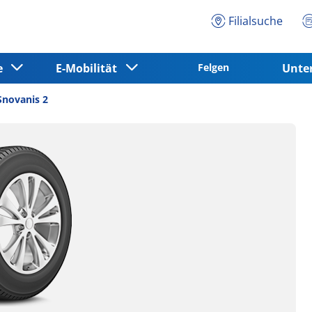
Filialsuche
ce
E-Mobilität
Felgen
Unt
novanis 2