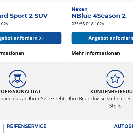
Nexen
rd Sport 2 SUV
NBlue 4Season 2
102V
225/55 R18 102V
gebot anfordern
Angebot anforder
rmationen
Mehr Informationen
ROFESSIONALITÄT
KUNDENBETREU
eam, das an Ihrer Seite steht
Ihre Bedürfnisse stehen bei 
Stelle
REIFENSERVICE
AUTOS