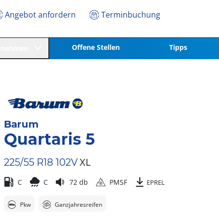
Angebot anfordern
Terminbuchung
Offene Stellen
Tipps
rnehmen
Barum
Quartaris 5
XL
225/55 R18 102V
C
C
72 db
PMSF
EPREL
Pkw
Ganzjahresreifen