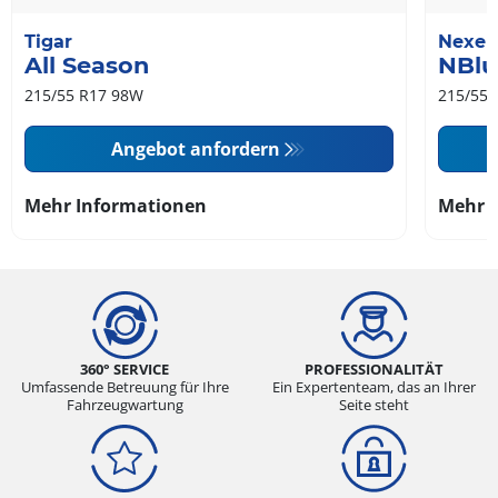
Tigar
Nexen
All Season
NBlu
215/55 R17 98W
215/55 
Angebot anfordern
Mehr Informationen
Mehr 
360° SERVICE
PROFESSIONALITÄT
Umfassende Betreuung für Ihre
Ein Expertenteam, das an Ihrer
Fahrzeugwartung
Seite steht