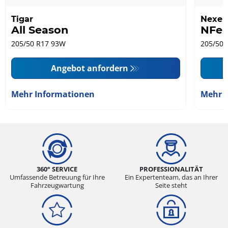
Tigar
Nexen
All Season
NFer
205/50 R17 93W
205/50 
Angebot anfordern
Mehr Informationen
Mehr 
360° SERVICE
PROFESSIONALITÄT
Umfassende Betreuung für Ihre
Ein Expertenteam, das an Ihrer
Fahrzeugwartung
Seite steht