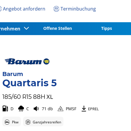
Angebot anfordern
Terminbuchung
ernehmen
Offene Stellen
Tipps
Barum
Quartaris 5
XL
185/60 R15 88H
D
C
71 db
PMSF
EPREL
Pkw
Ganzjahresreifen